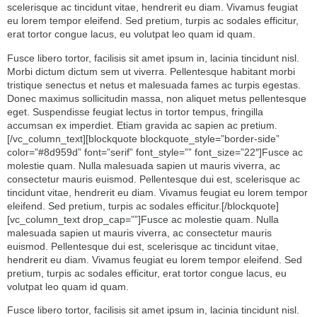
scelerisque ac tincidunt vitae, hendrerit eu diam. Vivamus feugiat
eu lorem tempor eleifend. Sed pretium, turpis ac sodales efficitur,
erat tortor congue lacus, eu volutpat leo quam id quam.
Fusce libero tortor, facilisis sit amet ipsum in, lacinia tincidunt nisl.
Morbi dictum dictum sem ut viverra. Pellentesque habitant morbi
tristique senectus et netus et malesuada fames ac turpis egestas.
Donec maximus sollicitudin massa, non aliquet metus pellentesque
eget. Suspendisse feugiat lectus in tortor tempus, fringilla
accumsan ex imperdiet. Etiam gravida ac sapien ac pretium.
[/vc_column_text][blockquote blockquote_style=”border-side”
color=”#8d959d” font=”serif” font_style=”” font_size=”22″]Fusce ac
molestie quam. Nulla malesuada sapien ut mauris viverra, ac
consectetur mauris euismod. Pellentesque dui est, scelerisque ac
tincidunt vitae, hendrerit eu diam. Vivamus feugiat eu lorem tempor
eleifend. Sed pretium, turpis ac sodales efficitur.[/blockquote]
[vc_column_text drop_cap=””]Fusce ac molestie quam. Nulla
malesuada sapien ut mauris viverra, ac consectetur mauris
euismod. Pellentesque dui est, scelerisque ac tincidunt vitae,
hendrerit eu diam. Vivamus feugiat eu lorem tempor eleifend. Sed
pretium, turpis ac sodales efficitur, erat tortor congue lacus, eu
volutpat leo quam id quam.
Fusce libero tortor, facilisis sit amet ipsum in, lacinia tincidunt nisl.