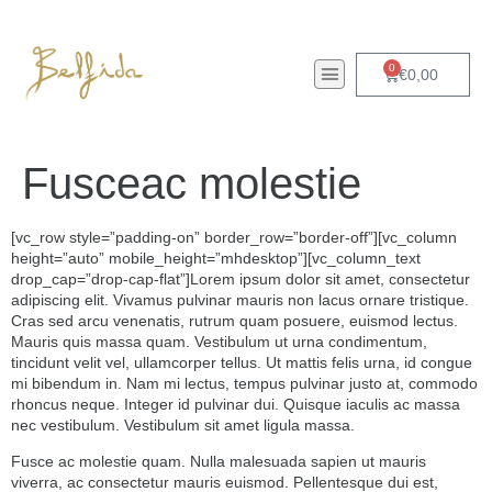
0
€
0,00
Fusceac molestie
[vc_row style=”padding-on” border_row=”border-off”][vc_column
height=”auto” mobile_height=”mhdesktop”][vc_column_text
drop_cap=”drop-cap-flat”]Lorem ipsum dolor sit amet, consectetur
adipiscing elit. Vivamus pulvinar mauris non lacus ornare tristique.
Cras sed arcu venenatis, rutrum quam posuere, euismod lectus.
Mauris quis massa quam. Vestibulum ut urna condimentum,
tincidunt velit vel, ullamcorper tellus. Ut mattis felis urna, id congue
mi bibendum in. Nam mi lectus, tempus pulvinar justo at, commodo
rhoncus neque. Integer id pulvinar dui. Quisque iaculis ac massa
nec vestibulum. Vestibulum sit amet ligula massa.
Fusce ac molestie quam. Nulla malesuada sapien ut mauris
viverra, ac consectetur mauris euismod. Pellentesque dui est,