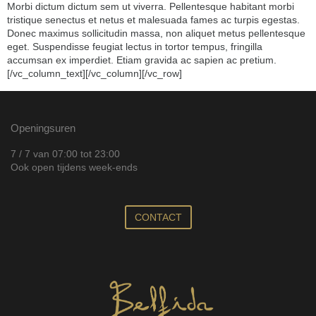
Morbi dictum dictum sem ut viverra. Pellentesque habitant morbi
tristique senectus et netus et malesuada fames ac turpis egestas.
Donec maximus sollicitudin massa, non aliquet metus pellentesque
eget. Suspendisse feugiat lectus in tortor tempus, fringilla
accumsan ex imperdiet. Etiam gravida ac sapien ac pretium.
[/vc_column_text][/vc_column][/vc_row]
Openingsuren
7 / 7 van 07:00 tot 23:00
Ook open tijdens week-ends
CONTACT